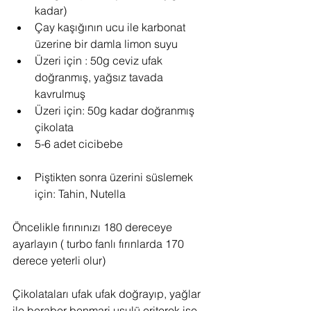
kadar)  
Çay kaşığının ucu ile karbonat 
üzerine bir damla limon suyu  
Üzeri için : 50g ceviz ufak 
doğranmış, yağsız tavada 
kavrulmuş  
Üzeri için: 50g kadar doğranmış 
çikolata  
5-6 adet cicibebe 
Piştikten sonra üzerini süslemek 
için: Tahin, Nutella 
Öncelikle fırınınızı 180 dereceye 
ayarlayın ( turbo fanlı fırınlarda 170 
derece yeterli olur)
Çikolataları ufak ufak doğrayıp, yağlar 
ile beraber benmari usulü eriterek işe 