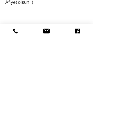
Afiyet olsun :)
Yorumlar
Bir yorum yazın...