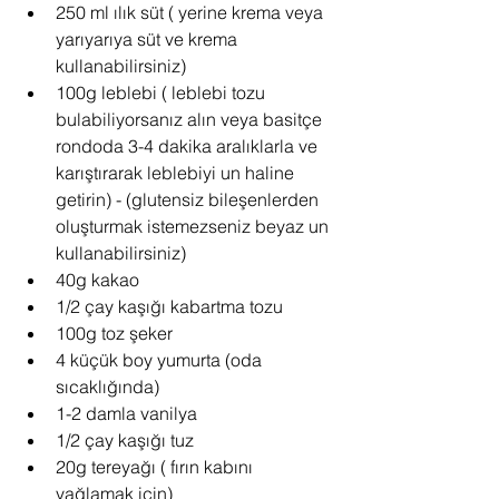
250 ml ılık süt ( yerine krema veya 
yarıyarıya süt ve krema 
kullanabilirsiniz)  
100g leblebi ( leblebi tozu 
bulabiliyorsanız alın veya basitçe 
rondoda 3-4 dakika aralıklarla ve 
karıştırarak leblebiyi un haline 
getirin) - (glutensiz bileşenlerden 
oluşturmak istemezseniz beyaz un 
kullanabilirsiniz)  
40g kakao  
1/2 çay kaşığı kabartma tozu  
100g toz şeker  
4 küçük boy yumurta (oda 
sıcaklığında)  
1-2 damla vanilya  
1/2 çay kaşığı tuz  
20g tereyağı ( fırın kabını 
yağlamak için)  