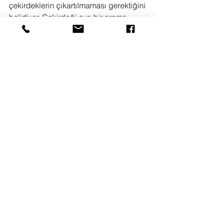
çekirdeklerin çıkartılmaması gerektiğini 
belirtiyor. Çekirdeği ayrı bir aroma 
veriyormuş.
*** Üzerine ekstra pudra şekeri 
eklenmesinden de anlayabileceğiniz 
gibi bu tatlının şekeri orta karar.. İçinde 
meyve üzerinde pudra şekeri ile bence 
meyvelerin önüne geçmeyecek kadar 
şekeri var ve bu da çok yeterli ancak 
yine de biraz daha şekerli seviyorsanız 
arttırabilirsiniz.
****
#clafoutis
#glutenfree
#fatfree
#chocolate
#cherry