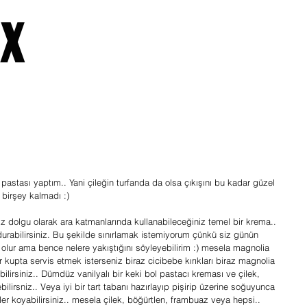
x
Home
About
y pastası yaptım.. Yani çileğin turfanda da olsa çıkışını bu kadar güzel 
 birşey kalmadı :)
 dolgu olarak ara katmanlarında kullanabileceğiniz temel bir krema.. 
durabilirsiniz. Bu şekilde sınırlamak istemiyorum çünkü siz günün 
olur ama bence nelere yakıştığını söyleyebilirim :) mesela magnolia 
bir kupta servis etmek isterseniz biraz cicibebe kırıkları biraz magnolia 
lirsiniz.. Dümdüz vanilyalı bir keki bol pastacı kreması ve çilek, 
bilirsniz.. Veya iyi bir tart tabanı hazırlayıp pişirip üzerine soğuyunca 
r koyabilirsiniz.. mesela çilek, böğürtlen, frambuaz veya hepsi..