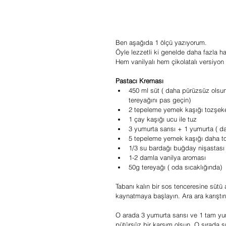
Ben aşağıda 1 ölçü yazıyorum.
Öyle lezzetli ki genelde daha fazla ha
Hem vanilyalı hem çikolatalı versiyon
Pastacı Kreması
450 ml süt ( daha pürüzsüz olsun
tereyağını pas geçin)  
2 tepeleme yemek kaşığı tozşeker
1 çay kaşığı ucu ile tuz  
3 yumurta sarısı + 1 yumurta ( da
5 tepeleme yemek kaşığı daha to
1/3 su bardağı buğday nişastası (
1-2 damla vanilya aroması  
50g tereyağı ( oda sıcaklığında) 
Tabanı kalın bir sos tenceresine sütü 
kaynatmaya başlayın. Ara ara karıştır
O arada 3 yumurta sarısı ve 1 tam yum
pütürsüz bir karşım olsun. O sırada sü