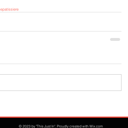
epatissiere
© 2023 by "This Just In". Proudly created with
Wix.com