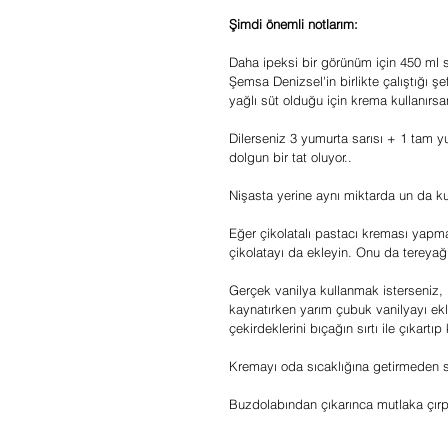
Şimdi önemli notlarım: 
Daha ipeksi bir görünüm için 450 ml s
Şemsa Denizsel'in birlikte çalıştığı 
yağlı süt olduğu için krema kullanırs
Dilerseniz 3 yumurta sarısı + 1 tam yu
dolgun bir tat oluyor..
Nişasta yerine aynı miktarda un da kul
Eğer çikolatalı pastacı kreması yapmak
çikolatayı da ekleyin. Onu da tereyağı 
Gerçek vanilya kullanmak isterseniz, 
kaynatırken yarım çubuk vanilyayı ekl
çekirdeklerini bıçağın sırtı ile çıkartı
Kremayı oda sıcaklığına getirmeden s
Buzdolabından çıkarınca mutlaka çırpı