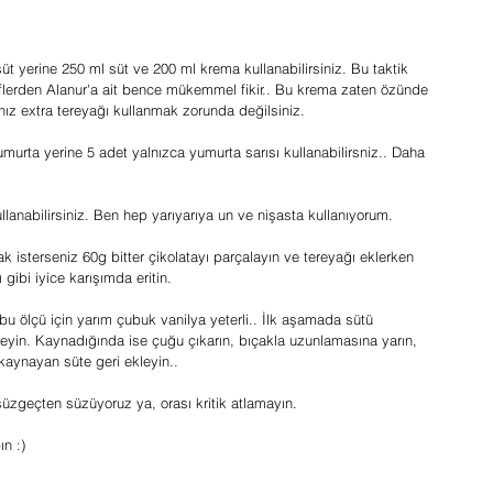
üt yerine 250 ml süt ve 200 ml krema kullanabilirsiniz. Bu taktik 
şeflerden Alanur'a ait bence mükemmel fikir.. Bu krema zaten özünde 
anız extra tereyağı kullanmak zorunda değilsiniz.
murta yerine 5 adet yalnızca yumurta sarısı kullanabilirsniz.. Daha 
lanabilirsiniz. Ben hep yarıyarıya un ve nişasta kullanıyorum.
 isterseniz 60g bitter çikolatayı parçalayın ve tereyağı eklerken 
gibi iyice karışımda eritin.
bu ölçü için yarım çubuk vanilya yeterli.. İlk aşamada sütü 
eyin. Kaynadığında ise çuğu çıkarın, bıçakla uzunlamasına yarın, 
p kaynayan süte geri ekleyin..
üzgeçten süzüyoruz ya, orası kritik atlamayın.
n :)