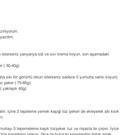
zırlıyorum.
 yazdım.
 isterseniz yarıyarıya süt ve sıvı krema koyun, son aşamadaki 
 ( 30-40g)  
ha sıkı bir görüntü olsun isterseniz sadece 5 yumurta sarısı koyun)  
z şeker ( 75-85g)  
 yaklaşık 40g)   
alın, içine 2 tepeleme yemek kaşığı toz şekeri de ekleyerek altı kısık 
ın.
urtayı 5 tepemeleme kaşık tozşeker, tuz ve nişasta ile çırpın. İyice 
tün kenarlarını izleyin. Tava ile buluşan kenarlardan minik minik 