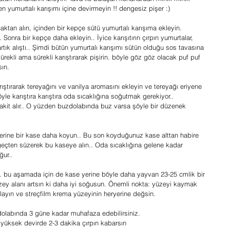
yumurtalı karışımı içine devirmeyin !! dengesiz pişer :)
aktan alın, içinden bir kepçe sütü yumurtalı karışıma ekleyin. 
.. Sonra bir kepçe daha ekleyin.. İyice karışıtırın çırpın yumurtalar, 
artık alıştı.. Şimdi bütün yumurtalı karışımı sütün olduğu sos tavasına 
sürekli ama sürekli karıştırarak pişirin. böyle göz göz olacak puf puf 
sın.
rıştırarak tereyağını ve vanilya aromasını ekleyin ve tereyağı eriyene 
öyle karıştıra karıştıra oda sıcaklığına soğutmak gerekiyor..
kit alır.. O yüzden buzdolabında buz varsa şöyle bir düzenek 
zerine bir kase daha koyun.. Bu son koyduğunuz kase alttan habire 
eçten süzerek bu kaseye alın.. Oda sıcaklığına gelene kadar 
ğur..
 bu aşamada için de kase yerine böyle daha yayvan 23-25 cmlik bir 
ey alanı artsın ki daha iyi soğusun. Önemli nokta: yüzeyi kaymak 
layın ve streçfilm krema yüzeyinin heryerine değsin.
dolabında 3 güne kadar muhafaza edebilirsiniz.
üksek devirde 2-3 dakika çırpın kabarsın 