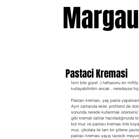
Margau
Pastaci Kremasi
İsmi bile güzel :) haftasonu bir milfö
kutlayabilirdim ancak.. neredeyse hiç
Pastacı kreması, yaş pasta yaparsanız
Aynı zamanda ekler, profiterol de dol
sonunda nerede kullanmak isterseniz 
gibi kremalı tatlılar hazırladığınızda 
bol muz ve pastacı kreması bile koyabi
muz, çikolata ile tam bir şölene çevire
pastacı kreması yayıp tazecik meyvele