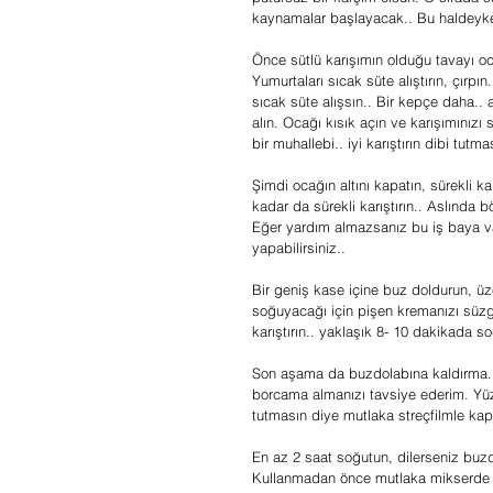
kaynamalar başlayacak.. Bu haldeyken 
Önce sütlü karışımın olduğu tavayı oc
Yumurtaları sıcak süte alıştırın, çırpın
sıcak süte alışsın.. Bir kepçe daha.. 
alın. Ocağı kısık açın ve karışımınızı 
bir muhallebi.. iyi karıştırın dibi tutma
Şimdi ocağın altını kapatın, sürekli ka
kadar da sürekli karıştırın.. Aslında b
Eğer yardım almazsanız bu iş baya va
yapabilirsiniz..
Bir geniş kase içine buz doldurun, ü
soğuyacağı için pişen kremanızı süzg
karıştırın.. yaklaşık 8- 10 dakikada so
Son aşama da buzdolabına kaldırma..
borcama almanızı tavsiye ederim. Yüz
tutmasın diye mutlaka streçfilmle kap
En az 2 saat soğutun, dilerseniz buz
Kullanmadan önce mutlaka mikserde y