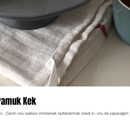
 Pamuk Kek
ibi.. Canım onu sadece irmiklemek tadlandırmak istedi ki; onu da yapacağım