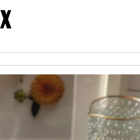
x
Home
About