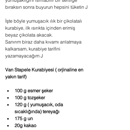
yumuşaklığını ısırılabilir bir sertliğe 
bıraksın sonra buyurun hepsini tüketin J
İşte böyle yumuşacık ılık bir çikolatalı 
kurabiye, ilk ısırıkta içinden erimiş 
beyaz çikolata akacak.
Sanırım biraz daha kıvamı anlatmaya 
kalkarsam, kurabiye tarifini 
yazamayacağım J
Van Stapele Kurabiyesi ( orjinaline en 
yakın tarif)
100 g esmer şeker
100 g tozşeker
120 g ( yumuşacık, oda 
sıcaklığında) tereyağı
175 g un
20g kakao