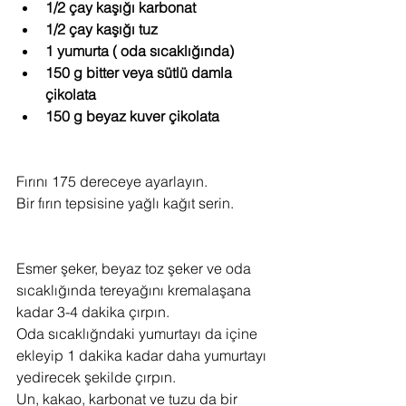
1/2 çay kaşığı karbonat
1/2 çay kaşığı tuz
1 yumurta ( oda sıcaklığında)
150 g bitter veya sütlü damla 
çikolata
150 g beyaz kuver çikolata
Fırını 175 dereceye ayarlayın.
Bir fırın tepsisine yağlı kağıt serin.
Esmer şeker, beyaz toz şeker ve oda 
sıcaklığında tereyağını kremalaşana 
kadar 3-4 dakika çırpın.
Oda sıcaklığndaki yumurtayı da içine 
ekleyip 1 dakika kadar daha yumurtayı 
yedirecek şekilde çırpın.
Un, kakao, karbonat ve tuzu da bir 